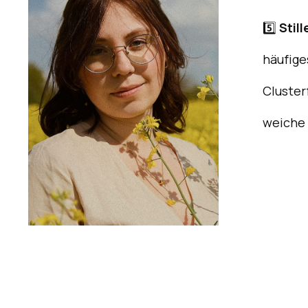
5️⃣
Stil
häufige
Cluster
weiche 