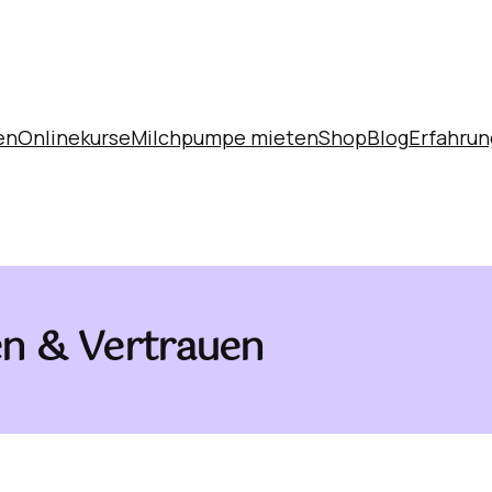
en
Onlinekurse
Milchpumpe mieten
Shop
Blog
Erfahrun
sen & Vertrauen