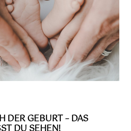
H DER GEBURT – DAS
ST DU SEHEN
!