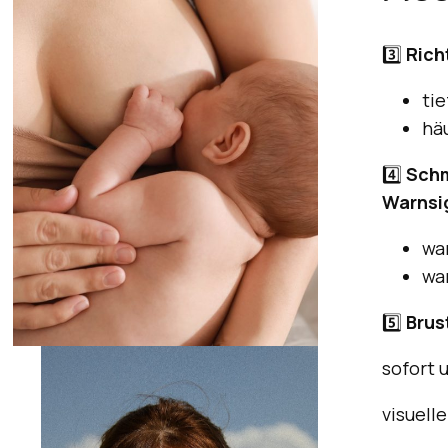
3️⃣
Rich
ti
hä
4️⃣
Schm
Warnsi
wa
wa
5️⃣
Brus
sofort 
visuell