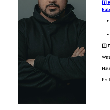
1️⃣
Bab
2️⃣
D
Was 
Hau
Ers