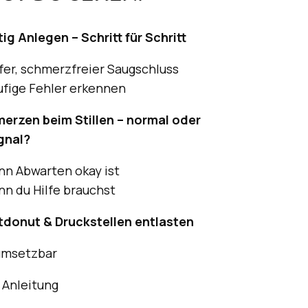
tig Anlegen – Schritt für Schritt
efer, schmerzfreier Saugschluss
ufige Fehler erkennen
erzen beim Stillen – normal oder
gnal?
nn Abwarten okay ist
nn du Hilfe brauchst
tdonut & Druckstellen entlasten
umsetzbar
e Anleitung