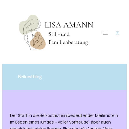
Skip
to
content
Insta
Beikostblog
Der Start in die Beikost ist ein bedeutender Meilenstein
im Leben eines Kindes – voller Vorfreude, aber auch
gespickt mit vielen Fragen. Eine der häufigsten:
Was